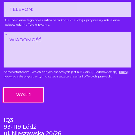
Phone
Uzupełnienie tego pola ułatwi nam kontakt z Tobą i przyspieszy udzielenie
odpowiedzi na Twoje pytanie.
Wiadomość
*
Administratorem Twoich danych osobowych jest IQ3 Górski, Fiedorowicz sp.j.
Kliknij
i dowiedz się więcej
, w tym o celach przetwarzania i o Twoich prawach.
IQ3
93-119 Łódź
ul. Nieszawska 20/26