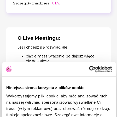
Szczegóły znajdziesz
TUTAJ
O Live Meetingu:
Jeśli chcesz się rozwijać, ale:
ciągle masz wrażenie, że dajesz więcej
niż dostajesz,
jesteś zaangażowana/y, pomocna/y,
odpowiedzialna/y, a mimo to stoisz w
tym samym miejscu
to ten Live Meeting jest właśnie dla
Ciebie.
Niniejsza strona korzysta z plików cookie
Porozmawiamy na nim o tym, jak brak
Wykorzystujemy pliki cookie, aby móc analizować ruch
granic po cichu blokuje rozwój zawodowy i
na naszej witrynie, spersonalizować wyświetlane Ci
osobisty. Pokażemy, dlaczego mówienie
wszystkim „tak” oddala Cię od własnych
treści (w tym reklamowe) oraz oferować różnego rodzaju
celów. W końcu zastanowimy się, w jaki
funkcje społecznościowe. Szczegółowe informacje o
sposób stawiać granice, żeby budowały