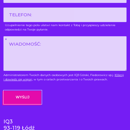
*
Phone
Uzupełnienie tego pola ułatwi nam kontakt z Tobą i przyspieszy udzielenie
odpowiedzi na Twoje pytanie.
Wiadomość
*
Administratorem Twoich danych osobowych jest IQ3 Górski, Fiedorowicz sp.j.
Kliknij
i dowiedz się więcej
, w tym o celach przetwarzania i o Twoich prawach.
IQ3
93-119 Łódź