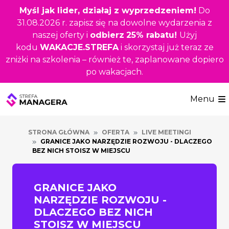
Przejdź
Myśl jak lider, działaj z wyprzedzeniem!
Do
do
31.08.2026 r. zapisz się na dowolne wydarzenia z
głównej
naszej oferty i
odbierz
25% rabatu!
Użyj
treści
kodu
WAKACJE.STREFA
i skorzystaj już teraz ze
zniżki na szkolenia – również te, zaplanowane dopiero
po wakacjach.
Menu
STRONA GŁÓWNA
OFERTA
LIVE MEETINGI
GRANICE JAKO NARZĘDZIE ROZWOJU - DLACZEGO
BEZ NICH STOISZ W MIEJSCU
GRANICE JAKO
NARZĘDZIE ROZWOJU -
DLACZEGO BEZ NICH
STOISZ W MIEJSCU