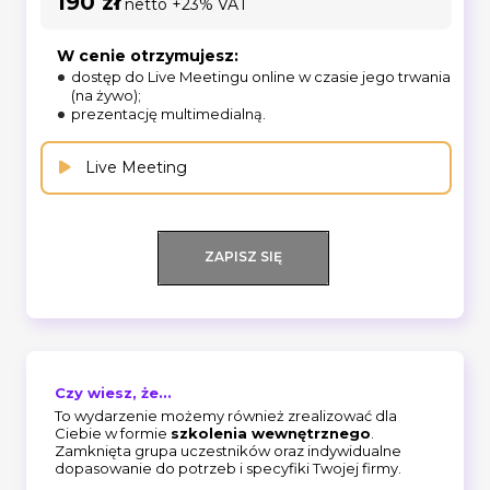
190 zł
netto +23% VAT
W cenie otrzymujesz:
dostęp do Live Meetingu online w czasie jego trwania
(na żywo);
prezentację multimedialną.
Live Meeting
ZAPISZ SIĘ
Czy wiesz, że...
To wydarzenie możemy również zrealizować dla
Ciebie w formie
szkolenia wewnętrznego
.
Zamknięta grupa uczestników oraz indywidualne
dopasowanie do potrzeb i specyfiki Twojej firmy.