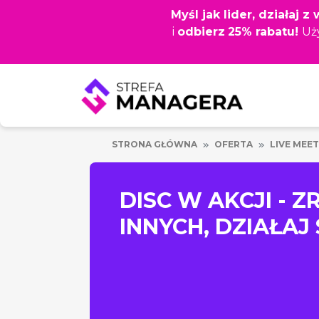
Przejdź
Myśl jak lider, działaj 
do
i
odbierz
25% rabatu!
Uż
głównej
treści
STRONA GŁÓWNA
OFERTA
LIVE MEET
DISC W AKCJI - Z
INNYCH, DZIAŁAJ