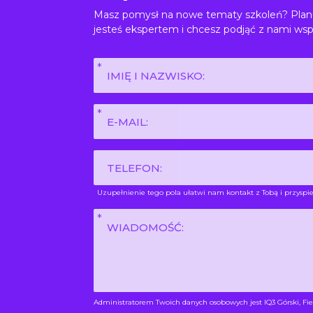
Masz pomysł na nowe tematy szkoleń? Planu
jesteś ekspertem i chcesz podjąć z nami wsp
Imię
i
nazwisko
E-
*
mail
*
Phone
Uzupełnienie tego pola ułatwi nam kontakt z Tobą i przyspie
Wiadomość
*
Administratorem Twoich danych osobowych jest IQ3 Górski, Fie