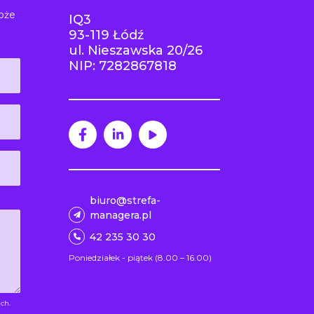
oże
IQ3
93-119 Łódź
ul. Nieszawska 20/26
NIP: 7282867818
biuro@strefa-
managera.pl
42 235 30 30
Poniedziałek - piątek (8.00 – 16.00)
ch.