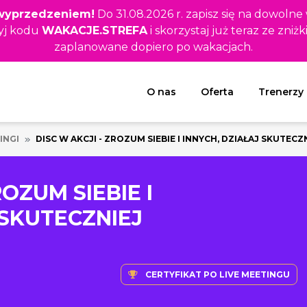
z wyprzedzeniem!
Do 31.08.2026 r. zapisz się na dowolne
yj kodu
WAKACJE.STREFA
i skorzystaj już teraz ze zniżk
zaplanowane dopiero po wakacjach.
Rozwiń menu
O nas
Oferta
Trenerzy
INGI
DISC W AKCJI - ZROZUM SIEBIE I INNYCH, DZIAŁAJ SKUTECZ
ROZUM SIEBIE I
 SKUTECZNIEJ
CERTYFIKAT PO LIVE MEETINGU