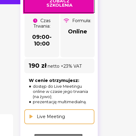
ZOBACZ
SZKOLENIA
Czas
Formuła:
Trwania:
Online
09:00-
10:00
190 zł
netto +23% VAT
W cenie otrzymujesz:
dostęp do Live Meetingu
online w czasie jego trwania
(na żywo);
prezentację multimedialną.
Live Meeting