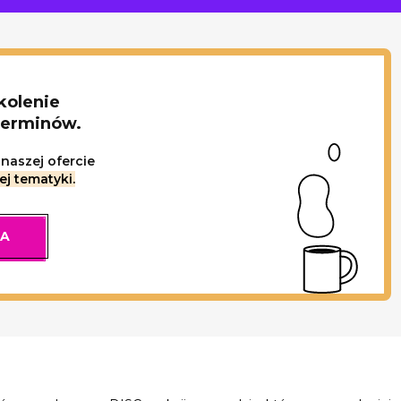
kolenie
terminów.
naszej ofercie
ej tematyki.
IA