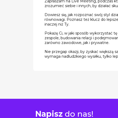
Zapraszam na Live Meeting, podczas któ
zrozumieć siebie i innych, by działać s
Dowiesz się, jak rozpoznać swój styl dzi
równowagi. Poznasz też klucz do lepszej
inaczej niż Ty.
Pokażę Ci, w jaki sposób wykorzystać t
zespole, budowania relacji i podejmowani
zarówno zawodowe, jak i prywatne.
Nie przegap okazji, by zyskać większą s
wymaga nadludzkiego wysiłku, tylko le
Napisz
do nas!