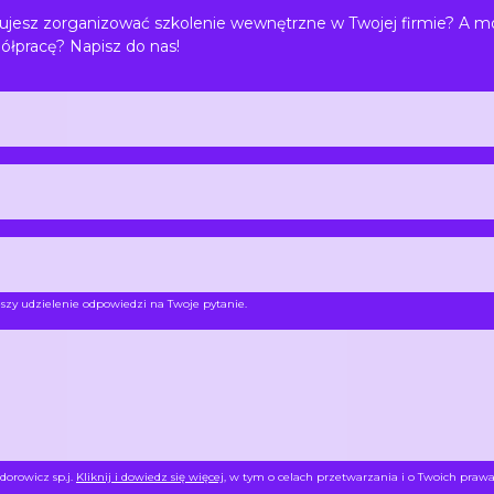
jesz zorganizować szkolenie wewnętrzne w Twojej firmie? A m
ółpracę? Napisz do nas!
szy udzielenie odpowiedzi na Twoje pytanie.
dorowicz sp.j.
Kliknij i dowiedz się więcej
, w tym o celach przetwarzania i o Twoich prawa