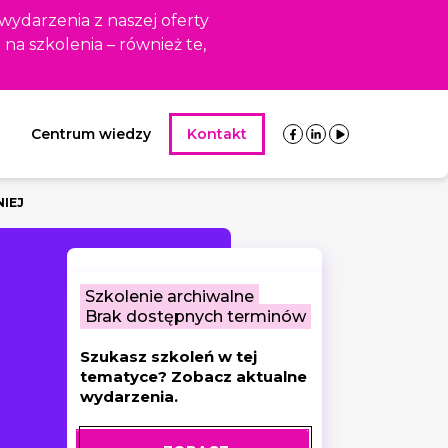
 wydarzenia z naszej oferty
i na szkolenia – również te,
Centrum wiedzy
Kontakt
NIEJ
Szkolenie archiwalne
Brak dostępnych terminów
Szukasz szkoleń w tej
tematyce? Zobacz aktualne
wydarzenia.