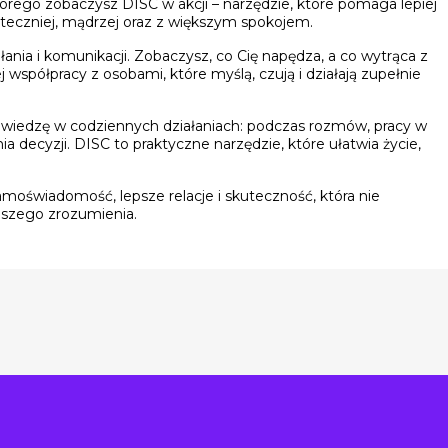
rego zobaczysz DISC w akcji – narzędzie, które pomaga lepiej
kuteczniej, mądrzej oraz z większym spokojem.
ałania i komunikacji. Zobaczysz, co Cię napędza, a co wytrąca z
 współpracy z osobami, które myślą, czują i działają zupełnie
ę wiedzę w codziennych działaniach: podczas rozmów, pracy w
a decyzji. DISC to praktyczne narzędzie, które ułatwia życie,
amoświadomość, lepsze relacje i skuteczność, która nie
pszego zrozumienia.