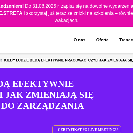
rzedzeniem!
Do 31.08.2026 r. zapisz się na dowolne wydarzenia 
.STREFA
i skorzystaj już teraz ze zniżki na szkolenia – równ
wakacjach.
Rozwiń menu
O nas
Oferta
Trener
KIEDY LUDZIE BĘDĄ EFEKTYWNIE PRACOWAĆ, CZYLI JAK ZMIENIAJĄ S
ĘDĄ EFEKTYWNIE
 JAK ZMIENIAJĄ SIĘ
 DO ZARZĄDZANIA
CERTYFIKAT PO LIVE MEETINGU