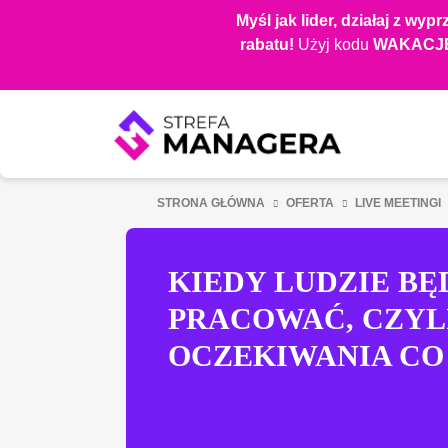
Przejdź
Myśl jak lider, działaj z wyp
do
rabatu!
Użyj kodu
WAKACJE
głównej
treści
STRONA GŁÓWNA
OFERTA
LIVE MEETINGI
KIEDY LUDZIE B
PRACOWAĆ, CZYLI
OCZEKIWANIA CO