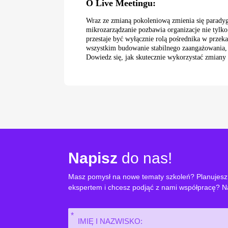
O Live Meetingu:
Wraz ze zmianą pokoleniową zmienia się paradygma
mikrozarządzanie pozbawia organizacje nie tylk
przestaje być wyłącznie rolą pośrednika w przek
wszystkim budowanie stabilnego zaangażowania, k
Dowiedz się, jak skutecznie wykorzystać zmiany
Napisz
do nas!
Masz pomysł na nowe tematy szkoleń? Planujesz 
ekspertem i chcesz podjąć z nami współpracę? N
Imię
i