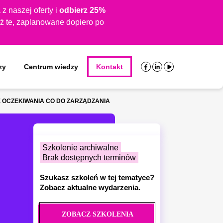
z naszej oferty i
odbierz
25%
ież te, zaplanowane dopiero po
zy
Centrum wiedzy
Kontakt
IĘ OCZEKIWANIA CO DO ZARZĄDZANIA
Szkolenie archiwalne
Brak dostępnych terminów
Szukasz szkoleń w tej tematyce?
Zobacz aktualne wydarzenia.
ZOBACZ SZKOLENIA