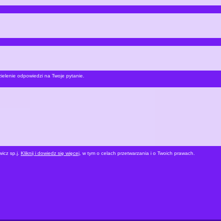
zielenie odpowiedzi na Twoje pytanie.
icz sp.j.
Kliknij i dowiedz się więcej
, w tym o celach przetwarzania i o Twoich prawach.