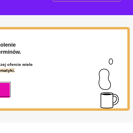
olenie
erminów.
ej ofercie wiele
ematyki.