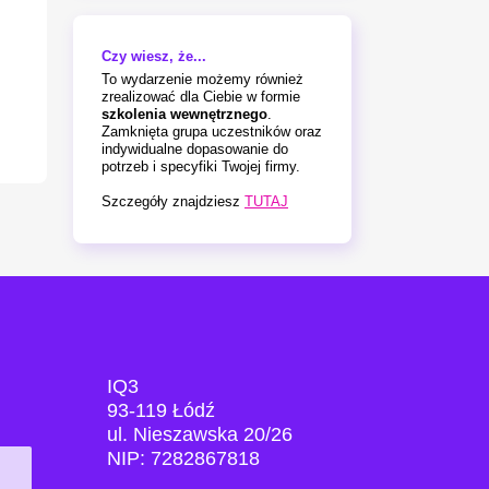
Czy wiesz, że...
To wydarzenie możemy również
zrealizować dla Ciebie w formie
szkolenia wewnętrznego
.
Zamknięta grupa uczestników oraz
indywidualne dopasowanie do
potrzeb i specyfiki Twojej firmy.
Szczegóły znajdziesz
TUTAJ
IQ3
93-119 Łódź
ul. Nieszawska 20/26
NIP: 7282867818