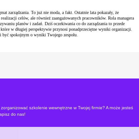
t zarządzania. To już nie moda, a fakt. Ostatnie lata pokazały, że
o realizacji celów, ale również zaangażowanych pracowników. Rola managera
azywaniu planów i zadań. Dziś oczekiwania co do zarządzania to przede
tóre w długiej perspektywie przynosi ponadprzeciętne wyniki organizacji.
 i być spokojnym o wyniki Twojego zespołu.
zorganizować szkolenie wewnętrzne w Twojej firmie? A może jesteś
apisz do nas!