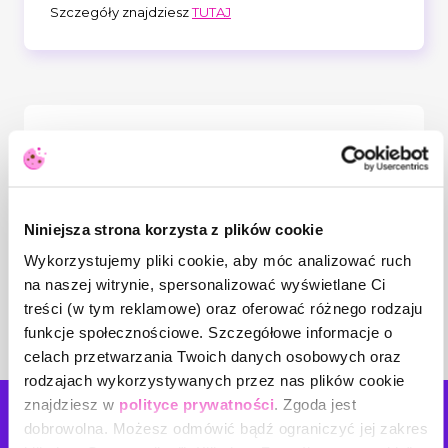
Szczegóły znajdziesz
TUTAJ
O Live Meetingu:
W erze sztucznej inteligencji granica
między wsparciem a decyzyjnością staje się
nieoczywista. Podczas tego Live Meetingu
Niniejsza strona korzysta z plików cookie
zbadamy, jak korzystać z AI w sposób
odpowiedzialny, nie rezygnując z roli
Wykorzystujemy pliki cookie, aby móc analizować ruch
człowieka jako ostatecznego decydenta.
na naszej witrynie, spersonalizować wyświetlane Ci
Porozmawiamy o nadzorze, autonomii i
ryzyku "zrzucania" odpowiedzialności na
treści (w tym reklamowe) oraz oferować różnego rodzaju
technologię.
funkcje społecznościowe. Szczegółowe informacje o
celach przetwarzania Twoich danych osobowych oraz
rodzajach wykorzystywanych przez nas plików cookie
znajdziesz w
polityce prywatności
. Zgoda jest
Napisz
do nas!
dobrowolna. Możesz odmówić bądź ograniczyć jej zakres