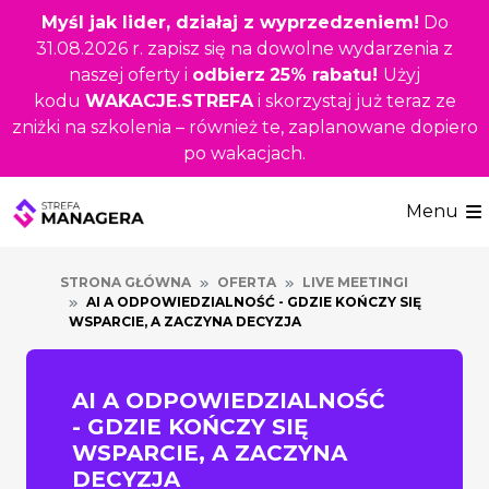
Przejdź
Myśl jak lider, działaj z wyprzedzeniem!
Do
do
31.08.2026 r. zapisz się na dowolne wydarzenia z
głównej
naszej oferty i
odbierz
25% rabatu!
Użyj
treści
kodu
WAKACJE.STREFA
i skorzystaj już teraz ze
zniżki na szkolenia – również te, zaplanowane dopiero
po wakacjach.
Menu
STRONA GŁÓWNA
OFERTA
LIVE MEETINGI
AI A ODPOWIEDZIALNOŚĆ - GDZIE KOŃCZY SIĘ
WSPARCIE, A ZACZYNA DECYZJA
AI A ODPOWIEDZIALNOŚĆ
- GDZIE KOŃCZY SIĘ
WSPARCIE, A ZACZYNA
DECYZJA