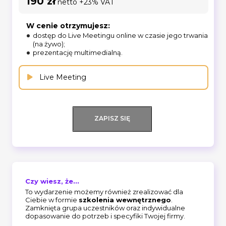
190 zł
netto +23% VAT
W cenie otrzymujesz:
dostęp do Live Meetingu online w czasie jego trwania
(na żywo);
prezentację multimedialną.
Live Meeting
ZAPISZ SIĘ
Czy wiesz, że...
To wydarzenie możemy również zrealizować dla
Ciebie w formie
szkolenia wewnętrznego
.
Zamknięta grupa uczestników oraz indywidualne
dopasowanie do potrzeb i specyfiki Twojej firmy.