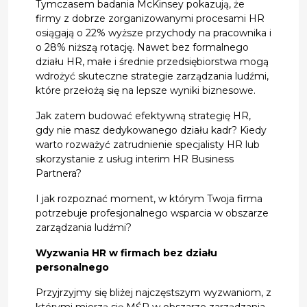
Tymczasem badania McKinsey pokazują, że
firmy z dobrze zorganizowanymi procesami HR
osiągają o 22% wyższe przychody na pracownika i
o 28% niższą rotację. Nawet bez formalnego
działu HR, małe i średnie przedsiębiorstwa mogą
wdrożyć skuteczne strategie zarządzania ludźmi,
które przełożą się na lepsze wyniki biznesowe.
Jak zatem budować efektywną strategię HR,
gdy nie masz dedykowanego działu kadr? Kiedy
warto rozważyć zatrudnienie specjalisty HR lub
skorzystanie z usług interim HR Business
Partnera?
I jak rozpoznać moment, w którym Twoja firma
potrzebuje profesjonalnego wsparcia w obszarze
zarządzania ludźmi?
Wyzwania HR w firmach bez działu
personalnego
Przyjrzyjmy się bliżej najczęstszym wyzwaniom, z
którymi mierzą się MŚP w obszarze zarządzania