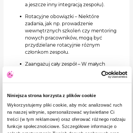
a jeszcze inny integracją zespołu).
Rotacyjne obowiązki – Niektóre
zadania, jak np. prowadzenie
wewnętrznych szkoleń czy mentoring
nowych pracowników, mogą być
przydzielane rotacyjnie różnym
członkom zespołu.
Zaangażuj cały zespół – W małych
firmach warto włączać pracowników w
procesy HR, np. poprzez udział w
rozmowach rekrutacyjnych czy
współtworzenie programów
Niniejsza strona korzysta z plików cookie
rozwojowych.
Wykorzystujemy pliki cookie, aby móc analizować ruch
Moment wejścia HR – kiedy potrzebujesz
na naszej witrynie, spersonalizować wyświetlane Ci
dedykowanego specjalisty?
treści (w tym reklamowe) oraz oferować różnego rodzaju
funkcje społecznościowe. Szczegółowe informacje o
Jak rozpoznać moment, w którym Twoja firma