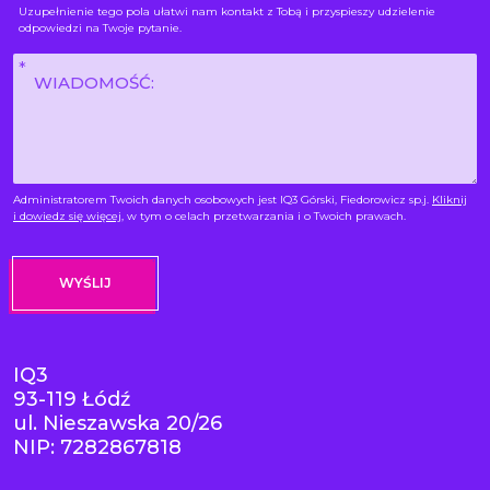
Uzupełnienie tego pola ułatwi nam kontakt z Tobą i przyspieszy udzielenie
odpowiedzi na Twoje pytanie.
Wiadomość
*
Administratorem Twoich danych osobowych jest IQ3 Górski, Fiedorowicz sp.j.
Kliknij
i dowiedz się więcej
, w tym o celach przetwarzania i o Twoich prawach.
IQ3
93-119 Łódź
ul. Nieszawska 20/26
NIP: 7282867818