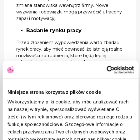
zmiana stanowiska wewnątrz firmy. Nowe
wyzwania i obowiązki mogą przywrócić utracony
zapał i motywację.
Badanie rynku pracy
Przed złożeniem wypowiedzenia warto zbadać
rynek pracy, aby mieć pewność, że istnieją realne
możliwości zatrudnienia, które będą lepiej
odpowiadać na potrzeby i oczekiwania
pracownika.
Strategie wspierające decyzję o pozostaniu
Niniejsza strona korzysta z plików cookie
Ustawienie realistycznych celów
Wykorzystujemy pliki cookie, aby móc analizować ruch
Pracownik powinien wspólnie z przełożonym
na naszej witrynie, spersonalizować wyświetlane Ci
ustalić realistyczne cele zawodowe, które będą
treści (w tym reklamowe) oraz oferować różnego rodzaju
motywować do działania i rozwijania swoich
umiejętności.
funkcje społecznościowe. Szczegółowe informacje o
celach przetwarzania Twoich danych osobowych oraz
Regularna ocena wyników
rodzajach wykorzystywanych przez nas plików cookie