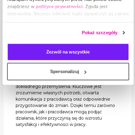
znajdziesz w
polityce prywatności
. Zgoda jest
Systematyczna ocena wyników pracy i regularny
dobrowolna. Możesz odmówić bądź ograniczyć jej zakres
feedback mogą pomóc pracownikowi zrozumieć
swoje mocne strony oraz obszary do poprawy, co
klikając „Spersonalizuj”. Klikając „Zezwól na wszystkie”
z kolei wpłynie na jego rozwój zawodowy i
wyrażasz zgodę na stosowanie przez nas plików cookie,
Pokaż szczegóły
satysfakcję z pracy.
a także na przetwarzanie Twoich danych osobowych.
Planowanie kariery
Zezwól na wszystkie
Warto stworzyć plan kariery zawodowej, który
uwzględnia cele, jakie pracownik chce osiągnąć,
oraz kroki, jakie musi podjąć, aby je zrealizować.
Spersonalizuj
Decyzja o odejściu z pracy jest trudna i wymaga
dokładnego przemyślenia. Kluczowe jest
zrozumienie własnych potrzeb, otwarta
komunikacja z pracodawcą oraz odpowiednie
przygotowanie do zmian. Dzięki temu zarówno
pracownik, jak i pracodawca mogą podjąć
działania, które przyczynią się do wzrostu
satysfakcji i efektywności w pracy.