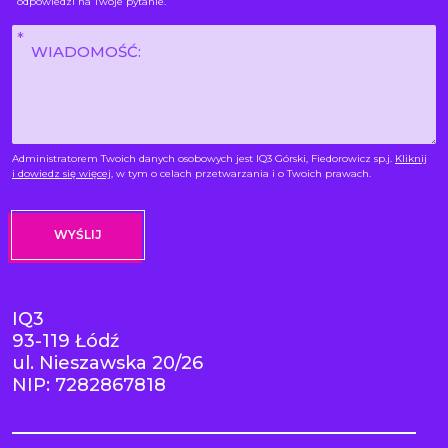
odpowiedzi na Twoje pytanie.
Wiadomość
*
Administratorem Twoich danych osobowych jest IQ3 Górski, Fiedorowicz sp.j.
Kliknij
i dowiedz się więcej
, w tym o celach przetwarzania i o Twoich prawach.
IQ3
93-119 Łódź
ul. Nieszawska 20/26
NIP: 7282867818