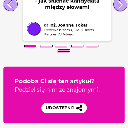
- jak słuchać kandydata
między słowami
dr inż. Joanna Tokar
Trenerka biznesu, HR Business
Partner, AI Advisor
Podoba Ci się ten artykuł?
Podziel się nim ze znajomymi.
UDOSTĘPNIJ