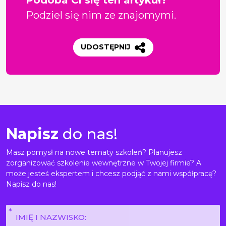
Podziel się nim ze znajomymi.
UDOSTĘPNIJ
Napisz
do nas!
Masz pomysł na nowe tematy szkoleń? Planujesz
zorganizować szkolenie wewnętrzne w Twojej firmie? A
może jesteś ekspertem i chcesz podjąć z nami współpracę?
Napisz do nas!
Imię
i