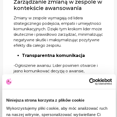
Zarządzanie zmianą w zespole w
kontekście awansowania
Zmiany w zespole wymagają od lidera
strategicznego podejścia, empatii i umiejętności
komunikacyjnych. Dzięki tym krokom lider może
skutecznie i prawidłowo zarządzać, minimalizując
negatywne skutki i maksymalizując pozytywne
efekty dla całego zespołu.
Transparentna komunikacja
-Ogłoszenie awansu: Lider powinien otwarcie i
jasno komunikować decyzję o awansie,
wyjaśniając powody tej decyzji oraz proces, który
do niej doprowadził. Ważne jest, aby uznać
osiągnięcia awansowanej osoby, jednocześnie
podkreślając wkład całego zespołu.
Niniejsza strona korzysta z plików cookie
Zarządzanie oczekiwaniami
Wykorzystujemy pliki cookie, aby móc analizować ruch
-Wyjaśnienie nowych ról i obowiązków:
na naszej witrynie, spersonalizować wyświetlane Ci