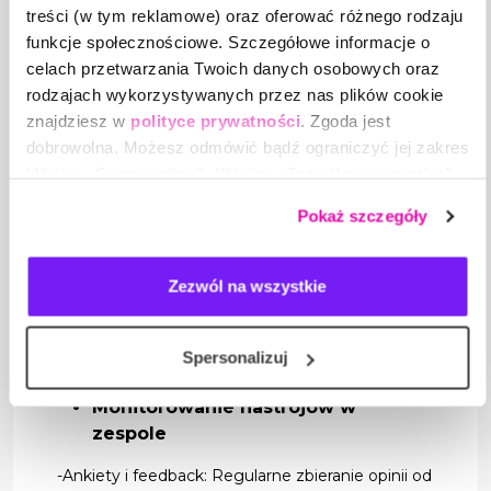
Przedstawienie nowej roli awansowanej osoby
treści (w tym reklamowe) oraz oferować różnego rodzaju
oraz jej obowiązków pomoże uniknąć
funkcje społecznościowe. Szczegółowe informacje o
nieporozumień i niejasności.
celach przetwarzania Twoich danych osobowych oraz
-Wspólne ustalanie celów: Współpraca z
rodzajach wykorzystywanych przez nas plików cookie
zespołem w ustalaniu nowych celów i oczekiwań
znajdziesz w
polityce prywatności
. Zgoda jest
po awansie może pomóc w zarządzaniu zmianą i
dobrowolna. Możesz odmówić bądź ograniczyć jej zakres
zwiększeniu zaangażowania.
klikając „Spersonalizuj”. Klikając „Zezwól na wszystkie”
wyrażasz zgodę na stosowanie przez nas plików cookie,
Budowanie/podtrzymanie
Pokaż szczegóły
a także na przetwarzanie Twoich danych osobowych.
atmosfery w zespole
-Integracyjne działania: Organizowanie działań
Zezwól na wszystkie
integracyjnych, które pomagają wzmocnić więzi
między członkami zespołu. Zachęcanie do
współpracy i wspólnego rozwiązywania
Spersonalizuj
problemów, aby uniknąć podziałów w zespole.
Monitorowanie nastrojów w
zespole
-Ankiety i feedback: Regularne zbieranie opinii od