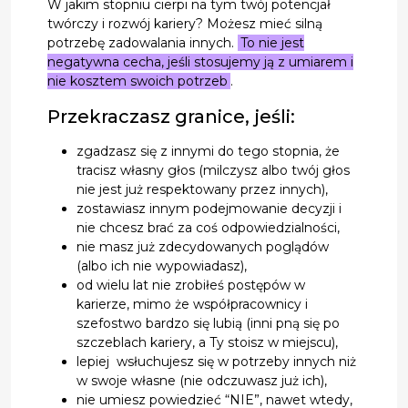
W jakim stopniu cierpi na tym twój potencjał
twórczy i rozwój kariery? Możesz mieć silną
potrzebę zadowalania innych.
To nie jest
negatywna cecha, jeśli stosujemy ją z umiarem i
nie kosztem swoich potrzeb
.
Przekraczasz granice, jeśli:
zgadzasz się z innymi do tego stopnia, że
tracisz własny głos (milczysz albo twój głos
nie jest już respektowany przez innych),
zostawiasz innym podejmowanie decyzji i
nie chcesz brać za coś odpowiedzialności,
nie masz już zdecydowanych poglądów
(albo ich nie wypowiadasz),
od wielu lat nie zrobiłeś postępów w
karierze, mimo że współpracownicy i
szefostwo bardzo się lubią (inni pną się po
szczeblach kariery, a Ty stoisz w miejscu),
lepiej wsłuchujesz się w potrzeby innych niż
w swoje własne (nie odczuwasz już ich),
nie umiesz powiedzieć “NIE”, nawet wtedy,