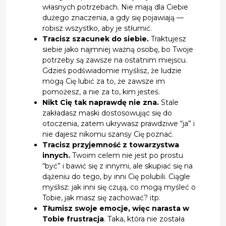
własnych potrzebach. Nie mają dla Ciebie
dużego znaczenia, a gdy się pojawiają —
robisz wszystko, aby je stłumić.
Tracisz szacunek do siebie.
Traktujesz
siebie jako najmniej ważną osobę, bo Twoje
potrzeby są zawsze na ostatnim miejscu.
Gdzieś podświadomie myślisz, że ludzie
mogą Cię lubić za to, że zawsze im
pomożesz, a nie za to, kim jesteś.
Nikt Cię tak naprawdę nie zna.
Stale
zakładasz maski dostosowując się do
otoczenia, zatem ukrywasz prawdziwe “ja” i
nie dajesz nikomu szansy Cię poznać.
Tracisz przyjemność z towarzystwa
innych.
Twoim celem nie jest po prostu
“być” i bawić się z innymi, ale skupiać się na
dążeniu do tego, by inni Cię polubili. Ciągle
myślisz: jak inni się czują, co mogą myśleć o
Tobie, jak masz się zachować? itp.
Tłumisz swoje emocje, więc narasta w
Tobie frustracja
. Taka, która nie została