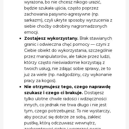
wyrażona, bo nie chcesz nikogo urazić,
będzie szukała ujścia, często poprzez
zachowania pasywno-agresywne (np.
sarkazm), czyli ukryte sposoby wyrzucenia z
siebie choćby odrobiny nagromadzonych
emocji.
Zostajesz wykorzystany.
Brak stawianych
granic i odwieczna chęć pomocy — czyni z
Ciebie obiekt do wykorzystania, szczególnie
przez manipulatorów, ale także przez ludzi,
którzy często nieświadomie korzystają z
twoich usług, nie zdając sobie sprawy, że to
już za wiele (np. nadgodziny, czy wykonanie
pracy za kogoś).
Nie otrzymujesz tego, czego naprawdę
szukasz i czego ci brakuje.
Dostajesz
tylko ulotne chwile radości i wdzięczności
innych, co jednak nie trwa długo i nie jest
tym, czego potrzebujesz. To nie wystarczy,
aby poczuć się dobrze ze sobą, zakleić
pustkę, którą odczuwasz wewnątrz,
zaakceptować siebie i wesprzeć swoje