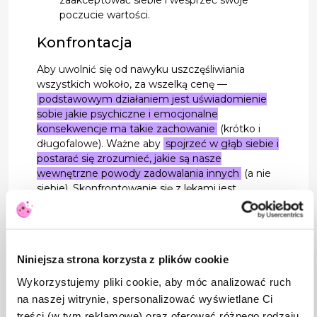
poczucie wartości.
Konfrontacja
Aby uwolnić się od nawyku uszczęśliwiania
wszystkich wokoło, za wszelką cenę —
podstawowym działaniem jest uświadomienie
sobie jakie psychiczne i emocjonalne
konsekwencje ma takie zachowanie
(krótko i
długofalowe). Ważne aby
spojrzeć w głąb siebie i
postarać się zrozumieć, jakie są nasze
wewnętrzne powody zadowalania innych
(a nie
siebie). Skonfrontowanie się z lękami jest
pierwszym krokiem do ich pokonania.
Powinniśmy sobie uświadomić: Czy przyczyny
postępowania w ten sposób pochodzą od
realistycznych obaw, leków, problemów
Niniejsza strona korzysta z plików cookie
(obecnych)? Czy może reagujemy
(automatycznie i nieświadomie) na ukryte dawne
Wykorzystujemy pliki cookie, aby móc analizować ruch
krzywdy i urazy (potrzebujemy napełnić pustkę,
na naszej witrynie, spersonalizować wyświetlane Ci
poczuć się lepiej z powodu jakiegoś deficytu)?
treści (w tym reklamowe) oraz oferować różnego rodzaju