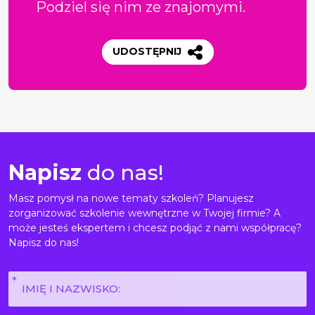
Podziel się nim ze znajomymi.
UDOSTĘPNIJ
Napisz
do nas!
Masz pomysł na nowe tematy szkoleń? Planujesz
zorganizować szkolenie wewnętrzne w Twojej firmie? A
może jesteś ekspertem i chcesz podjąć z nami współpracę?
Napisz do nas!
Imię
i
nazwisko