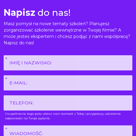
Napisz
do nas!
Masz pomysł na nowe tematy szkoleń? Planujesz
zorganizować szkolenie wewnętrzne w Twojej firmie? A
może jesteś ekspertem i chcesz podjąć z nami współpracę?
Napisz do nas!
Imię
i
nazwisko
E-
*
mail
*
Phone
Uzupełnienie tego pola ułatwi nam kontakt z Tobą i przyspieszy udzielenie
odpowiedzi na Twoje pytanie.
Wiadomość
*