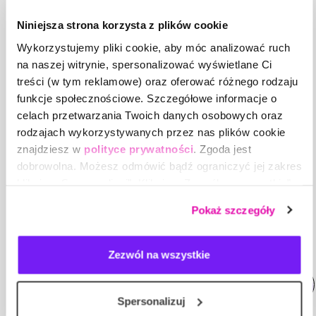
zdolności do inspirowania innych i prowadzenia
ich przez proces zmian.
Niniejsza strona korzysta z plików cookie
Wykorzystujemy pliki cookie, aby móc analizować ruch
na naszej witrynie, spersonalizować wyświetlane Ci
treści (w tym reklamowe) oraz oferować różnego rodzaju
funkcje społecznościowe. Szczegółowe informacje o
Zobacz
wydarzenia z
celach przetwarzania Twoich danych osobowych oraz
rodzajach wykorzystywanych przez nas plików cookie
podobnej tematyki
znajdziesz w
polityce prywatności
. Zgoda jest
dobrowolna. Możesz odmówić bądź ograniczyć jej zakres
klikając „Spersonalizuj”. Klikając „Zezwól na wszystkie”
wyrażasz zgodę na stosowanie przez nas plików cookie,
10.08.2026 r.
10:00
190 zł
Pokaż szczegóły
a także na przetwarzanie Twoich danych osobowych.
Zanim odpowiesz, już
Zezwól na wszystkie
reagujesz - jak rozpoznać
swoje autopiloty w pracy i
relacjach?
Spersonalizuj