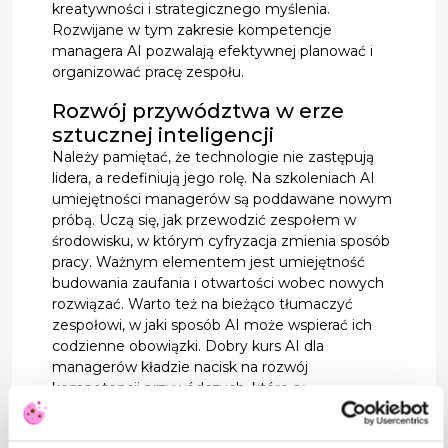
kreatywności i strategicznego myślenia.
Rozwijane w tym zakresie kompetencje
managera AI pozwalają efektywnej planować i
organizować pracę zespołu.
Rozwój przywództwa w erze
sztucznej inteligencji
Należy pamiętać, że technologie nie zastępują
lidera, a redefiniują jego rolę. Na szkoleniach AI
umiejętności managerów są poddawane nowym
próbą. Uczą się, jak przewodzić zespołem w
środowisku, w którym cyfryzacja zmienia sposób
pracy. Ważnym elementem jest umiejętność
budowania zaufania i otwartości wobec nowych
rozwiązać. Warto też na bieżąco tłumaczyć
zespołowi, w jaki sposób AI może wspierać ich
codzienne obowiązki. Dobry kurs AI dla
managerów kładzie nacisk na rozwój
kompetencji przywódczych, które są
dostosowane do nowych realiów. To nie tylko
kwestia znajomości technologii, ale również