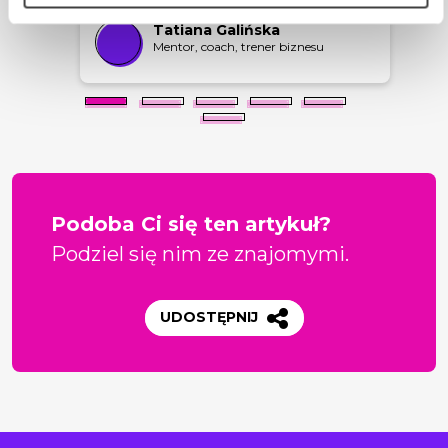
Tatiana Galińska
Mentor, coach, trener biznesu
Podoba Ci się ten artykuł?
Podziel się nim ze znajomymi.
UDOSTĘPNIJ